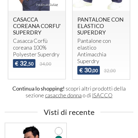
CASACCA
PANTALONE CON
COREANA CORFU'
ELASTICO
SUPERDRY
SUPERDRY
Casacca Corfù
Pantalone con
coreana 100%
elastico
Polyester Superdry
Antimacchia
Superdry
32
€
,50
34,00
30
€
,00
32,00
Continua lo shopping!
scopri altri prodotti della
sezione
casacche donna
o di
ISACCO
Visti di recente