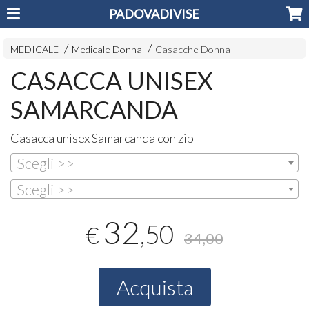
PADOVADIVISE
MEDICALE
Medicale Donna
Casacche Donna
CASACCA UNISEX
SAMARCANDA
Casacca unisex Samarcanda con zip
Scegli >>
Scegli >>
32
,50
€
34,00
Acquista