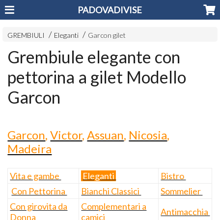
PADOVADIVISE
GREMBIULI
Eleganti
Garcon gilet
Grembiule elegante con
pettorina a gilet Modello
Garcon
Garcon
,
Victor
,
Assuan
,
Nicosia
,
Madeira
Vita e gambe
Eleganti
Bistro
Con Pettorina
Bianchi Classici
Sommelier
Con girovita da
Complementari a
Antimacchia
Donna
camici