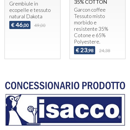
35% COTTON
Grembiule in
Garcon coffee
ecopelle e tessuto
Tessuto misto
natural Dakota
morbido e
46
€
,00
49,00
resistente 35%
Cotone e 65%
Polyestere.
23
€
,98
24,38