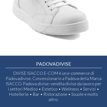
PADOVADIVISE
DIVISE ISACCO E-COM è un e-commerce di
Padovadivise. Concessionario a Padova della Marca
ISACCO. Padova divise: vendita divise da lavoro per
i settori Medico • Estetico • Wellness • Servizi •
Hotellerie • Bar • Ristorazione • Scuole e molto
altro.