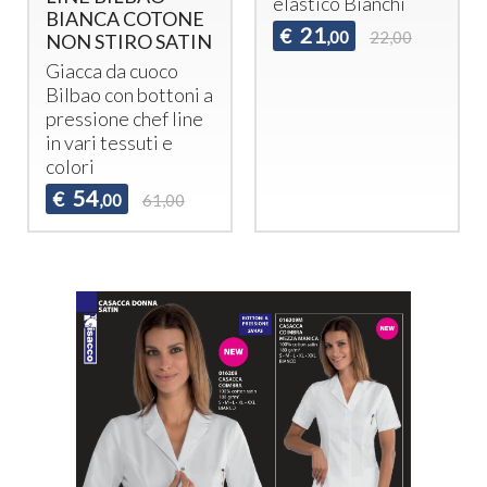
BIANCA COTONE
Giacca da Cuoca
NON STIRO SATIN
Bianca Chef in
100% Cotone
Giacca da cuoco
sATIN effetto raso
Bilbao con bottoni a
non stiro
pressione chef line
in vari tessuti e
50
€
,00
54,00
colori
54
€
,00
61,00