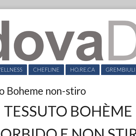
ELLNESS
CHEFLINE
HO.RE.CA
GREMBIULI
.
o Boheme non-stiro
TESSUTO BOHÈME
ORBIDO E NON STI