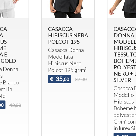
CA
CASACCA
CASACC
A
HIBISCUS NERA
DONNA
CUS
POLCOT 195
MODEL
ME
HIBISCU
Casacca Donna
A E
TESSUT
Modellata
 GOLD
BOHEM
Hibiscus Nera
POLYES
a Donna
Polcot 195 gr/m²
NERO + 
us
35
€
,00
37,00
SILVER
 Bianco
Casacca 
rti in
Modello
old
Hibiscus
00
42,00
Boheme 
polyeste
Gr/m² con
in lurex S