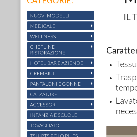
CATEGORIE:
IL
NUOVI MODELLI
MEDICALE
WELLNESS
CHEFLINE
Caratter
RISTORAZIONE
Tessu
HOTEL BAR E AZIENDE
GREMBIULI
Trasp
PANTALONI E GONNE
tempe
CALZATURE
Lavato
ACCESSORI
necess
INFANZIA E SCUOLE
TOVAGLIATO
TSHIRTS POLO PILES