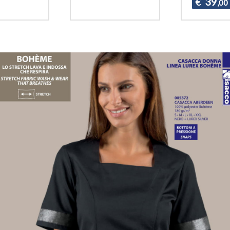
39
€
,00