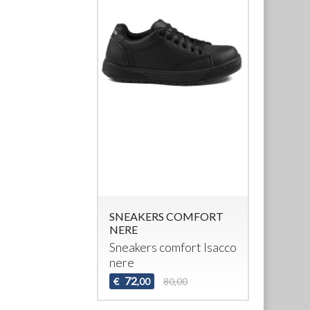
SNEAKERS COMFORT
NERE
Sneakers comfort Isacco
nere
72
€
80,00
,00