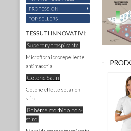
PROFESSIONI
TOP SELLERS
TESSUTI INNOVATIVI:
Superdry traspirante
Microfibra idrorepellente
PRODO
antimacchia
Cotone Satin
Cotone effetto seta non-
stiro
Bohème morbido non-
stiro