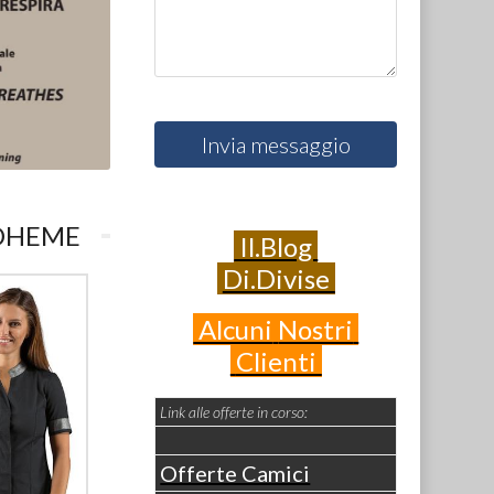
Invia messaggio
BOHEME
Il.Blog
Di.Divise
Alcuni
Nostri
Clienti
Link alle offerte in corso:
Offerte Camici