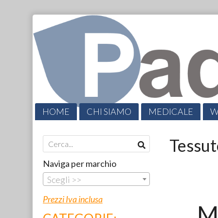
HOME
CHI SIAMO
MEDICALE
W
CATALOGHI
PROMO
CONTATTI
Tessut
Naviga per marchio
Scegli >>
Prezzi Iva inclusa
M