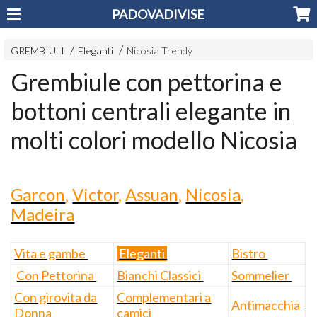
PADOVADIVISE
GREMBIULI
Eleganti
Nicosia Trendy
Grembiule con pettorina e
bottoni centrali elegante in
molti colori modello Nicosia
Garcon
,
Victor
,
Assuan
,
Nicosia
,
Madeira
Vita e gambe
Eleganti
Bistro
Con Pettorina
Bianchi Classici
Sommelier
Con girovita da
Complementari a
Antimacchia
Donna
camici