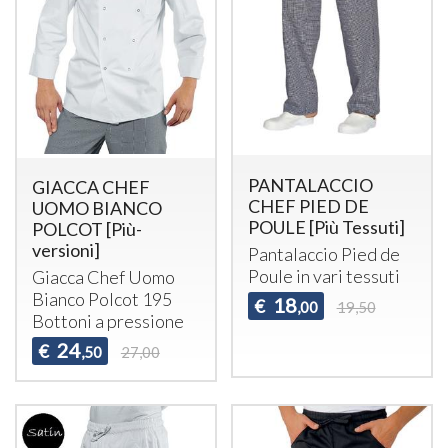
PANTALACCIO
GIACCA CHEF
CHEF PIED DE
UOMO BIANCO
POULE [Più Tessuti]
POLCOT [Più-
versioni]
Pantalaccio Pied de
Poule in vari tessuti
Giacca Chef Uomo
Bianco Polcot 195
18
€
,00
19,50
Bottoni a pressione
24
€
,50
27,00