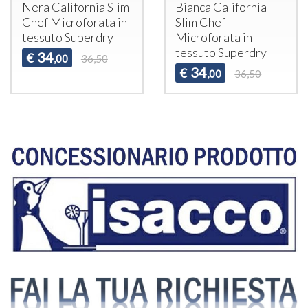
Nera California Slim
Bianca California
Chef Microforata in
Slim Chef
tessuto Superdry
Microforata in
tessuto Superdry
34
€
,00
36,50
34
€
,00
36,50