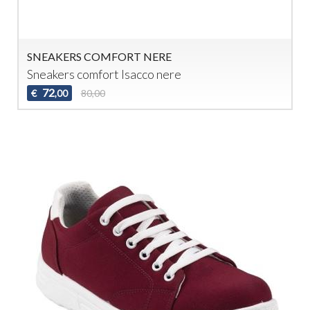
SNEAKERS COMFORT NERE
Sneakers comfort Isacco nere
72
€
80,00
,00