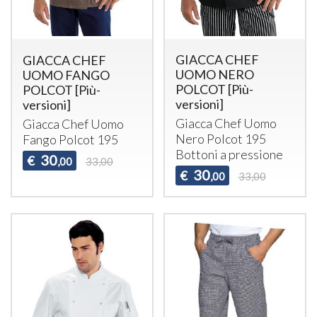
GIACCA CHEF
GIACCA CHEF
UOMO NERO
UOMO FANGO
POLCOT [Più-
POLCOT [Più-
versioni]
versioni]
Giacca Chef Uomo
Giacca Chef Uomo
Nero Polcot 195
Fango Polcot 195
Bottoni a pressione
30
€
,00
33,00
30
€
,00
33,00