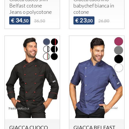
Belfast cotone
babychef bianca in
Jeans o polycotone
cotone
34
23
€
€
,50
36,50
,00
26,80
GIACCA CUOCO
GIACCA BELFAST