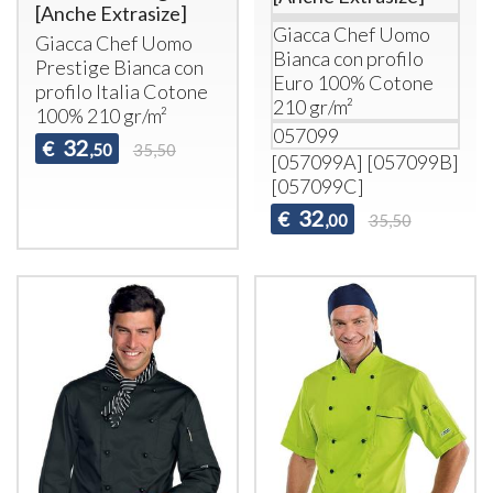
[Anche Extrasize]
Giacca Chef Uomo
Giacca Chef Uomo
Bianca con profilo
Prestige Bianca con
Euro 100% Cotone
profilo Italia Cotone
210 gr/m²
100% 210 gr/m²
057099
32
€
,50
35,50
[057099A] [057099B]
[057099C]
32
€
,00
35,50