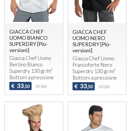
GIACCA CHEF
GIACCA CHEF
UOMO BIANCO
UOMO NERO
SUPERDRY [Più-
SUPERDRY [Più-
versioni]
versioni]
Giacca Chef Uomo
Giacca Chef Uomo
Berlino Bianco
Francoforte Nero
Superdry 130 gr/m²
Superdry 130 gr/m²
Bottoni a pressione
Bottoni a pressione
33
33
€
€
,50
37,00
,50
37,00