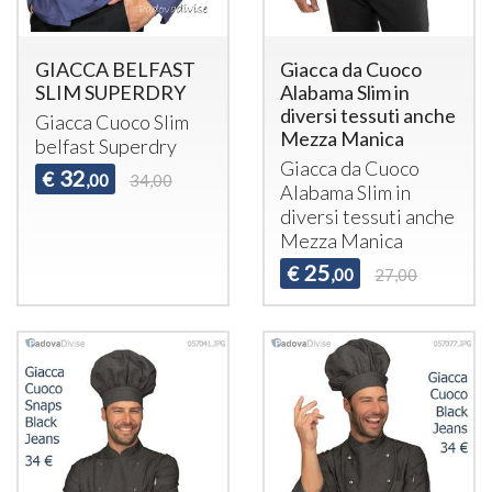
GIACCA BELFAST
Giacca da Cuoco
SLIM SUPERDRY
Alabama Slim in
diversi tessuti anche
Giacca Cuoco Slim
Mezza Manica
belfast Superdry
Giacca da Cuoco
32
€
,00
34,00
Alabama Slim in
diversi tessuti anche
Mezza Manica
25
€
,00
27,00