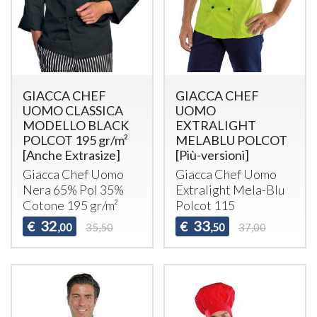
GIACCA CHEF
GIACCA CHEF
UOMO CLASSICA
UOMO
MODELLO BLACK
EXTRALIGHT
POLCOT 195 gr/m²
MELABLU POLCOT
[Anche Extrasize]
[Più-versioni]
Giacca Chef Uomo
Giacca Chef Uomo
Nera 65% Pol 35%
Extralight Mela-Blu
Cotone 195 gr/m²
Polcot 115
32
33
€
€
,00
35,50
,50
37,00