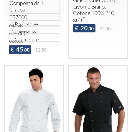
Composta da 1
Livorno Bianca
Giacca
Cotone 100% 210
057000
gr/m²
, 1 Pantalone
044649
20
€
,00
22,00
, 1 Cappello
075000
, 1 Grembiule
086000
45
€
,00
52,50