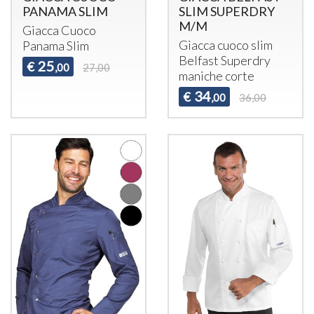
PANAMA SLIM
SLIM SUPERDRY
M/M
Giacca Cuoco
Giacca cuoco slim
Panama Slim
Belfast Superdry
25
€
,00
27,00
maniche corte
34
€
,00
36,00