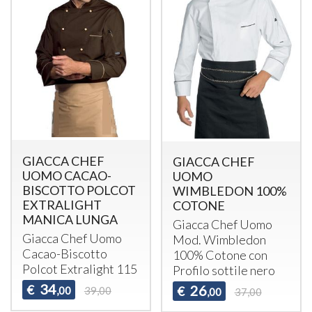
GIACCA CHEF
GIACCA CHEF
UOMO CACAO-
UOMO
BISCOTTO POLCOT
WIMBLEDON 100%
EXTRALIGHT
COTONE
MANICA LUNGA
Giacca Chef Uomo
Giacca Chef Uomo
Mod. Wimbledon
Cacao-Biscotto
100% Cotone con
Polcot Extralight 115
Profilo sottile nero
34
€
26
€
,00
39,00
,00
37,00