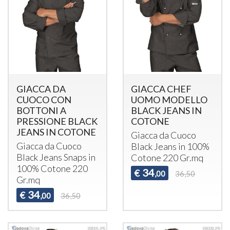
GIACCA DA
GIACCA CHEF
CUOCO CON
UOMO MODELLO
BOTTONI A
BLACK JEANS IN
PRESSIONE BLACK
COTONE
JEANS IN COTONE
Giacca da Cuoco
Giacca da Cuoco
Black Jeans in 100%
Black Jeans Snaps in
Cotone 220 Gr.mq
100% Cotone 220
34
€
,00
36,50
Gr.mq
34
€
,00
36,50