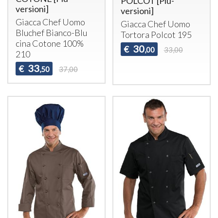
POLCOT [Più-
versioni]
versioni]
Giacca Chef Uomo
Giacca Chef Uomo
Bluchef Bianco-Blu
Tortora Polcot 195
cina Cotone 100%
30
€
,00
33,00
210
33
€
,50
37,00