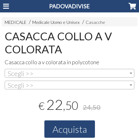
PADOVADIVISE
MEDICALE
Medicale Uomo e Unisex
Casacche
CASACCA COLLO A V
COLORATA
Casacca collo a v colorata in polycotone
Scegli >>
Scegli >>
22
,50
€
24,50
Acquista