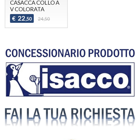
CASACCA COLLO A
V COLORATA
22
€
,50
24,50