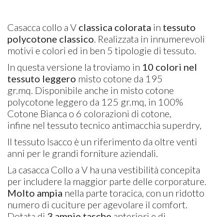
Casacca collo a V
classica colorata
in
tessuto
polycotone classico
. Realizzata in innumerevoli
motivi e colori ed in ben 5 tipologie di tessuto.
In questa versione la troviamo in
10 colori nel
tessuto leggero
misto cotone da 195
gr.mq. Disponibile anche in misto cotone
polycotone leggero da 125 gr.mq, in 100%
Cotone Bianca o 6 colorazioni di cotone,
infine nel tessuto tecnico antimacchia superdry,
Il tessuto Isacco è un riferimento da oltre venti
anni per le grandi forniture aziendali.
La casacca Collo a V ha una vestibilità concepita
per includere la maggior parte delle corporature.
Molto ampia
nella parte toracica, con un ridotto
numero di cuciture per agevolare il comfort.
Dotata di
3 ampie tasche
anteriori e di