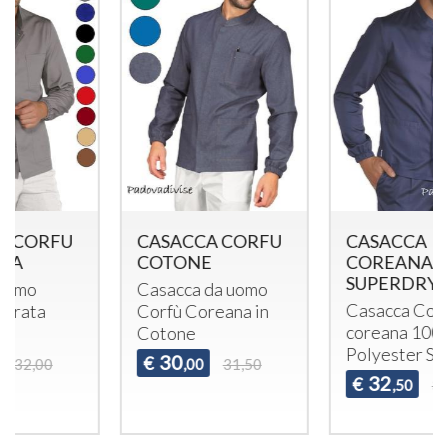
CASACCA CORFU
CASACCA
COTONE
COREANA CORFU'
SUPERDRY
Casacca da uomo
Casacca Corfù
Corfù Coreana in
coreana 100%
Cotone
Polyester Superdry
30
€
,00
31,50
32
€
,50
34,00