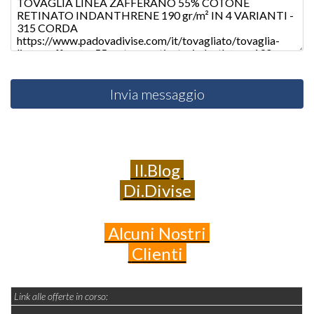
Invia messaggio
Il.Blog
Di.Divise
Alcuni
Nostri
Clienti
Link alle offerte in corso: