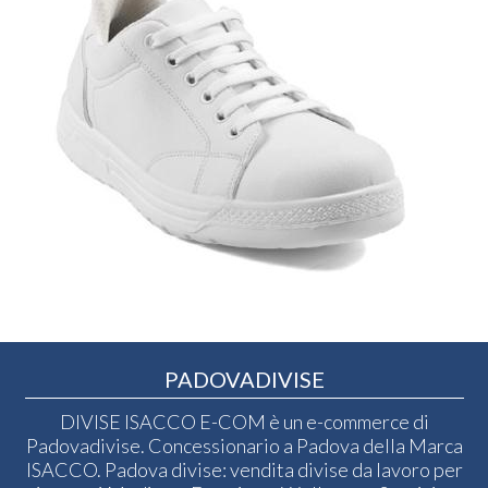
PADOVADIVISE
DIVISE ISACCO E-COM è un e-commerce di
Padovadivise. Concessionario a Padova della Marca
ISACCO. Padova divise: vendita divise da lavoro per