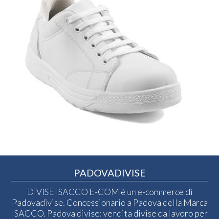
PADOVADIVISE
DIVISE ISACCO E-COM è un e-commerce di
Padovadivise. Concessionario a Padova della Marca
ISACCO. Padova divise: vendita divise da lavoro per