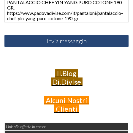
Invia messaggio
Il.Blog
Di.Divise
Alcuni
Nostri
Clienti
Link alle offerte in corso: