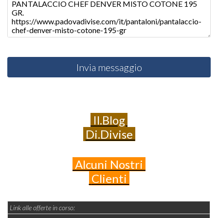
Invia messaggio
Il.Blog
Di.Divise
Alcuni
Nostri
Clienti
Link alle offerte in corso: