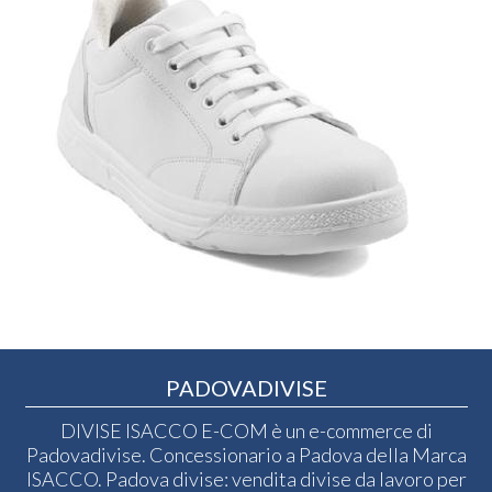
PADOVADIVISE
DIVISE ISACCO E-COM è un e-commerce di
Padovadivise. Concessionario a Padova della Marca
ISACCO. Padova divise: vendita divise da lavoro per