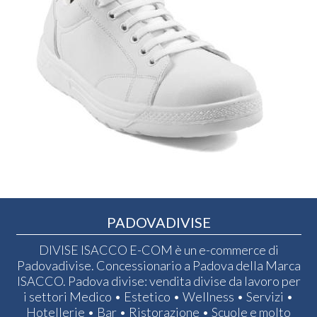
PADOVADIVISE
DIVISE ISACCO E-COM è un e-commerce di
Padovadivise. Concessionario a Padova della Marca
ISACCO. Padova divise: vendita divise da lavoro per
i settori Medico • Estetico • Wellness • Servizi •
Hotellerie • Bar • Ristorazione • Scuole e molto