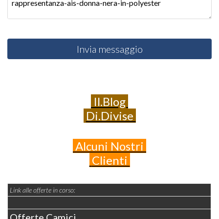
Invia messaggio
Il.Blog
Di.Divise
Alcuni
Nostri
Clienti
Link alle offerte in corso:
Offerte Camici