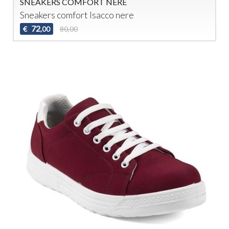
SNEAKERS COMFORT NERE
Sneakers comfort Isacco nere
72
€
80,00
,00