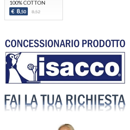
100% COTTON
8
€
,50
8,52