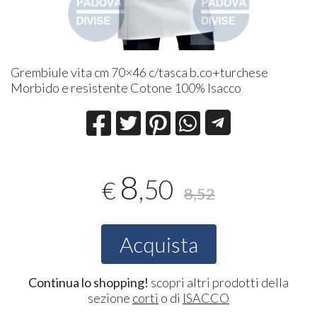
Grembiule vita cm 70×46 c/tasca b.co+turchese
Morbido e resistente Cotone 100% Isacco
8
,50
€
8,52
Acquista
Continua lo shopping!
scopri altri prodotti della
sezione
corti
o di
ISACCO