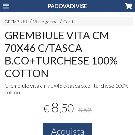
PADOVADIVISE
GREMBIULI
Vita e gambe
Corti
GREMBIULE VITA CM
70X46 C/TASCA
B.CO+TURCHESE 100%
COTTON
Grembiule vita cm 70×46 c/tasca b.co+turchese 100%
cotton
8
,50
€
8,52
Acquista