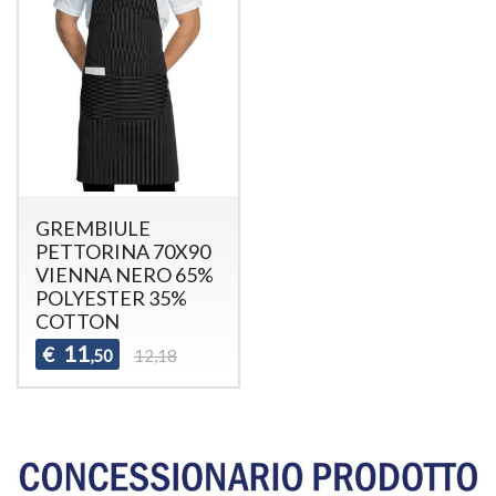
GREMBIULE
PETTORINA 70X90
VIENNA NERO 65%
POLYESTER 35%
COTTON
11
€
,50
12,18