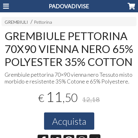
PADOVADIVISE
GREMBIULI
Pettorina
GREMBIULE PETTORINA
70X90 VIENNA NERO 65%
POLYESTER 35% COTTON
Grembiule pettorina 70×90 vienna nero Tessuto misto
morbido e resistente 35% Cotone e 65% Polyestere.
11
,50
€
12,18
Acquista