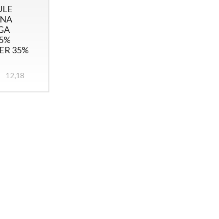
ULE
INA
IGA
65%
ER 35%
12,18