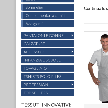
Sommelier
Continua lo 
Complementari a camici
Avvolgenti
PANTALONI E GONNE
CALZATURE
ACCESSORI
INFANZIA E SCUOLE
TOVAGLIATO
TSHIRTS POLO PILES
PROFESSIONI
TOP SELLERS
TESSUTI INNOVATIVI: