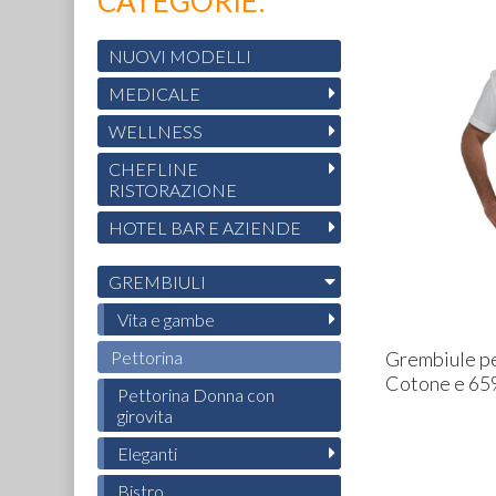
CATEGORIE:
NUOVI MODELLI
MEDICALE
WELLNESS
CHEFLINE
RISTORAZIONE
HOTEL BAR E AZIENDE
GREMBIULI
Vita e gambe
Grembiule pe
Pettorina
Cotone e 65
Pettorina Donna con
girovita
Eleganti
Bistro