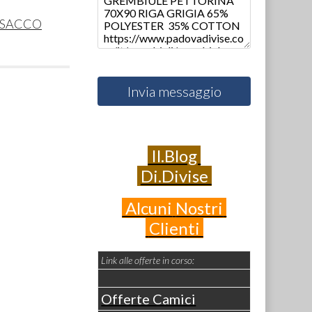
ISACCO
Invia messaggio
Il.Blog
Di.Divise
Alcuni
Nostri
Clienti
Link alle offerte in corso:
Offerte Camici