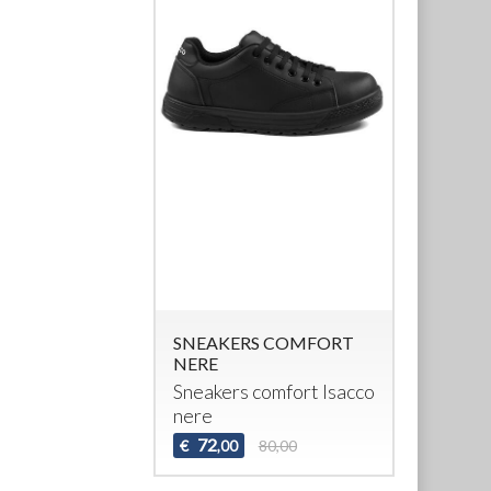
SNEAKERS COMFORT
NERE
Sneakers comfort Isacco
nere
72
€
80,00
,00