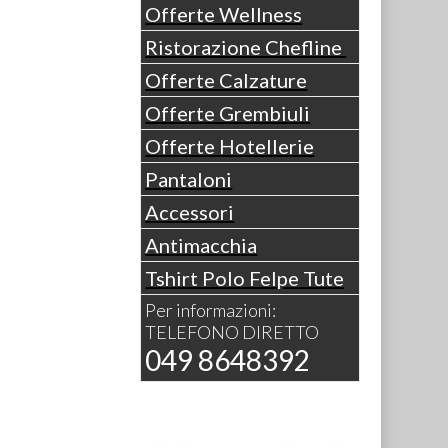
Offerte Wellness
Ristorazione Chefline
Offerte Calzature
Offerte Grembiuli
Offerte Hotellerie
Pantaloni
Accessori
Antimacchia
Tshirt Polo Felpe Tute
Per informazioni:
TELEFONO DIRETTO
049 8648392