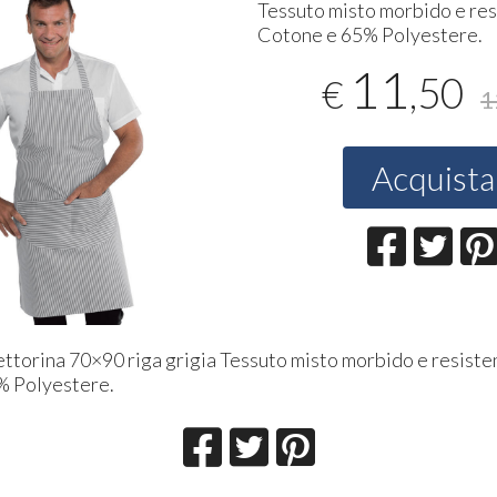
Tessuto misto morbido e re
Cotone e 65% Polyestere.
11
,50
€
1
Acquista
ttorina 70×90 riga grigia Tessuto misto morbido e resist
% Polyestere.