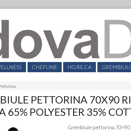
ELLNESS
CHEFLINE
HO.RE.CA
GREMBIULI
.
Pettorina
IULE PETTORINA 70X90 R
A 65% POLYESTER 35% CO
Grembiule pettorina 70×90 r