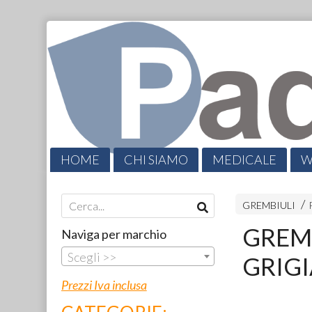
HOME
CHI SIAMO
MEDICALE
W
CATALOGHI
PROMO
CONTATTI
GREMBIULI
GREMB
Naviga per marchio
Scegli >>
GRIGI
Prezzi Iva inclusa