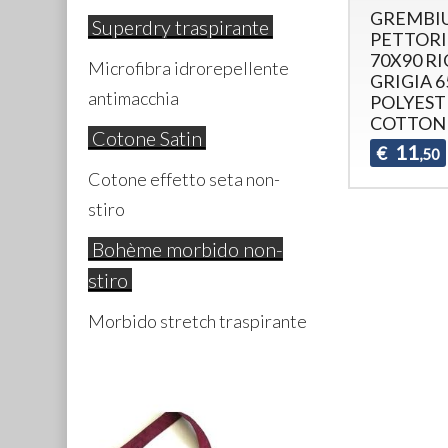
GREMBI
Superdry traspirante
PETTOR
70X90 R
Microfibra idrorepellente
GRIGIA 
antimacchia
POLYEST
COTTON
Cotone Satin
11
€
,50
Cotone effetto seta non-
stiro
Bohème morbido non-
stiro
Morbido stretch traspirante