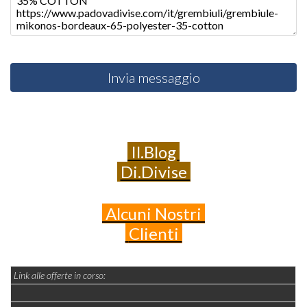
Invia messaggio
Il.Blog
Di.Divise
Alcuni
Nostri
Clienti
Link alle offerte in corso: