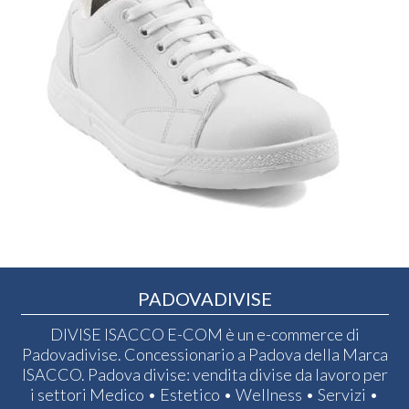
PADOVADIVISE
DIVISE ISACCO E-COM è un e-commerce di
Padovadivise. Concessionario a Padova della Marca
ISACCO. Padova divise: vendita divise da lavoro per
i settori Medico • Estetico • Wellness • Servizi •