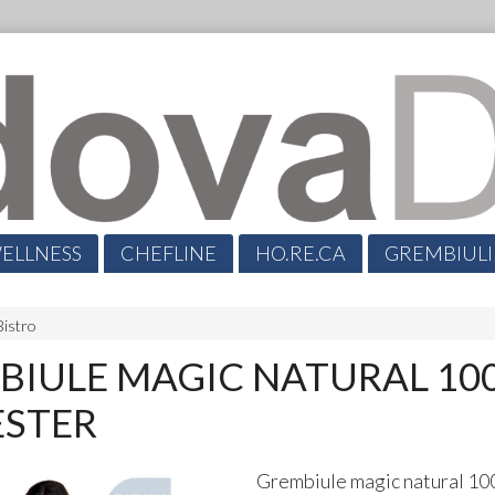
ELLNESS
CHEFLINE
HO.RE.CA
GREMBIULI
.
Bistro
BIULE MAGIC NATURAL 10
ESTER
Grembiule magic natural 10