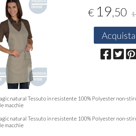
19
,50
€
1
Acquista
gic natural Tessuto in resistente 100% Polyester non-stir
lle macchie
gic natural Tessuto in resistente 100% Polyester non-stir
lle macchie