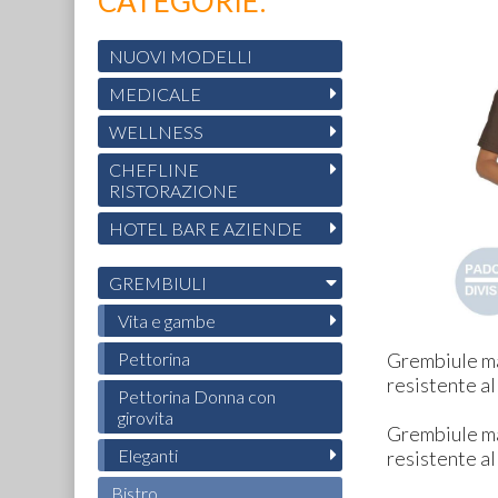
CATEGORIE:
NUOVI MODELLI
MEDICALE
WELLNESS
CHEFLINE
RISTORAZIONE
HOTEL BAR E AZIENDE
GREMBIULI
Vita e gambe
Grembiule ma
Pettorina
resistente a
Pettorina Donna con
girovita
Grembiule ma
Eleganti
resistente a
Bistro