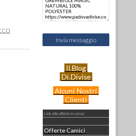
CCO
Invia messaggio
Il.Blog
Di.Divise
Alcuni
Nostri
Clienti
Link alle offerte in corso:
Offerte Camici