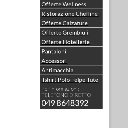
Offerte Wellness
Ristorazione Chefline
Offerte Calzature
Offerte Grembiuli
Offerte Hotellerie
Pantaloni
Accessori
Antimacchia
Tshirt Polo Felpe Tute
Per informazioni:
TELEFONO DIRETTO
049 8648392