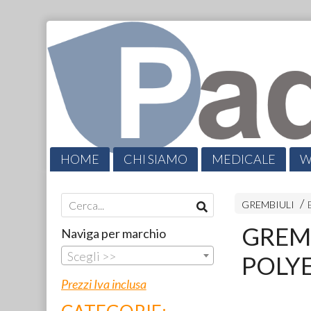
HOME
CHI SIAMO
MEDICALE
W
CATALOGHI
PROMO
CONTATTI
GREMBIULI
GREM
Naviga per marchio
Scegli >>
POLY
Prezzi Iva inclusa