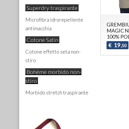
Superdry traspirante
Microfibra idrorepellente
GREMBI
antimacchia
MAGIC 
100% PO
Cotone Satin
19
€
,50
Cotone effetto seta non-
stiro
Bohème morbido non-
stiro
Morbido stretch traspirante