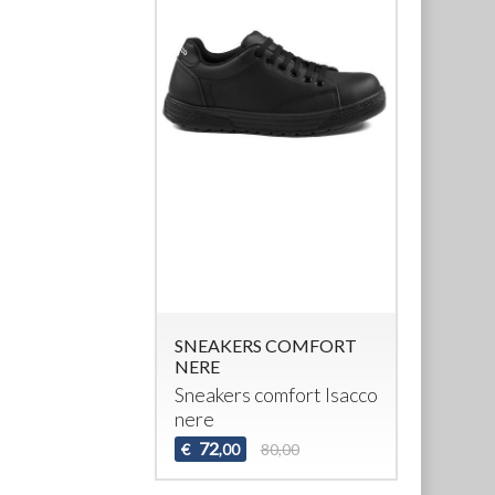
SNEAKERS COMFORT
NERE
Sneakers comfort Isacco
nere
72
€
80,00
,00