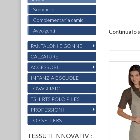
Sommelier
Complementari a camici
Avvolgenti
Continua lo 
PANTALONI E GONNE
CALZATURE
ACCESSORI
INFANZIA E SCUOLE
TOVAGLIATO
TSHIRTS POLO PILES
PROFESSIONI
TOP SELLERS
TESSUTI INNOVATIVI: