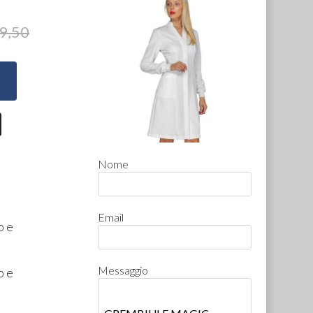
9,50
Nome
Email
o e
Messaggio
o e