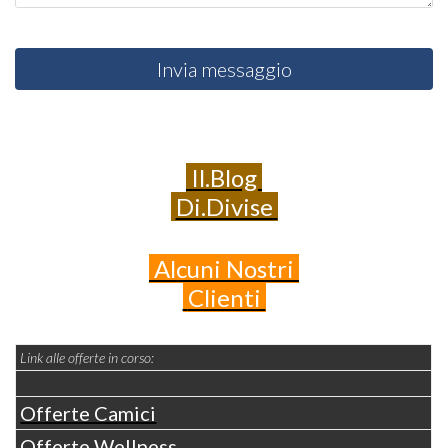
Invia messaggio
Il.Blog
Di.Divise
Alcuni
Nostri
Clienti
Link alle offerte in corso:
Offerte Camici
Offerte Wellness