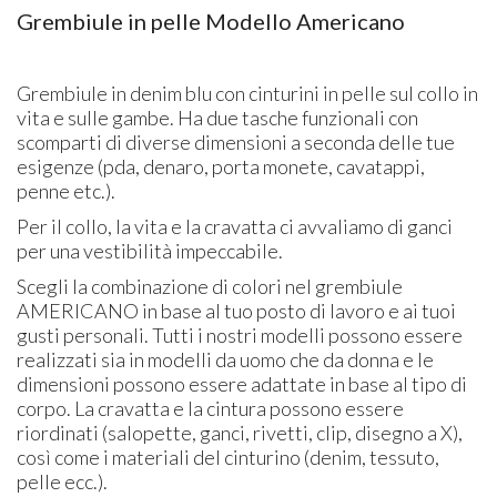
Grembiule in pelle Modello Americano
Grembiule in denim blu con cinturini in pelle sul collo in
vita e sulle gambe. Ha due tasche funzionali con
scomparti di diverse dimensioni a seconda delle tue
esigenze (pda, denaro, porta monete, cavatappi,
penne etc.).
Per il collo, la vita e la cravatta ci avvaliamo di ganci
per una vestibilità impeccabile.
Scegli la combinazione di colori nel grembiule
AMERICANO in base al tuo posto di lavoro e ai tuoi
gusti personali. Tutti i nostri modelli possono essere
realizzati sia in modelli da uomo che da donna e le
dimensioni possono essere adattate in base al tipo di
corpo. La cravatta e la cintura possono essere
riordinati (salopette, ganci, rivetti, clip, disegno a X),
così come i materiali del cinturino (denim, tessuto,
pelle ecc.).