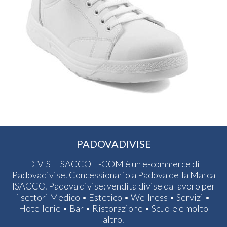
PADOVADIVISE
DIVISE ISACCO E-COM è un e-commerce di
Padovadivise. Concessionario a Padova della Marca
ISACCO. Padova divise: vendita divise da lavoro per
i settori Medico • Estetico • Wellness • Servizi •
Hotellerie • Bar • Ristorazione • Scuole e molto
altro.