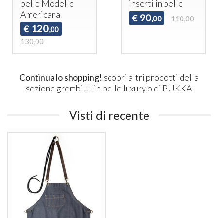
pelle Modello
inserti in pelle
Americana
90
€
,00
110,00
120
€
,00
130,00
Continua lo shopping!
scopri altri prodotti della
sezione
grembiuli in pelle luxury
o di
PUKKA
Visti di recente