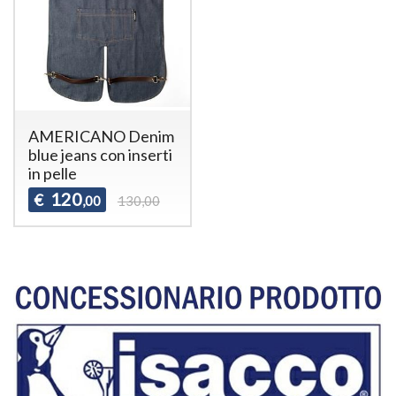
AMERICANO Denim
blue jeans con inserti
in pelle
120
€
,00
130,00