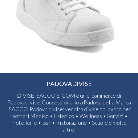
PADOVADIVISE
DIVISE ISACCO E-COM è un e-commerce di
Padovadivise. Concessionario a Padova della Marca
ISACCO. Padova divise: vendita divise da lavoro per
i settori Medico • Estetico • Wellness • Servizi •
Hotellerie • Bar • Ristorazione • Scuole e molto
altro.