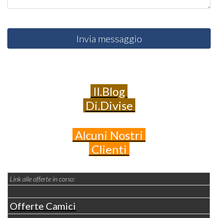
Invia messaggio
Il.Blog
Di.Divise
Alcuni
Nostri
Clienti
Link alle offerte in corso:
Offerte Camici