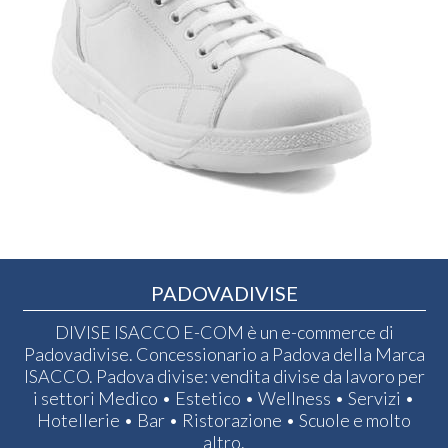
PADOVADIVISE
DIVISE ISACCO E-COM è un e-commerce di
Padovadivise. Concessionario a Padova della Marca
ISACCO. Padova divise: vendita divise da lavoro per
i settori Medico • Estetico • Wellness • Servizi •
Hotellerie • Bar • Ristorazione • Scuole e molto
altro.