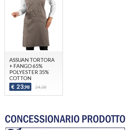
ASSUAN TORTORA
+ FANGO 65%
POLYESTER 35%
COTTON
23
€
,98
24,38