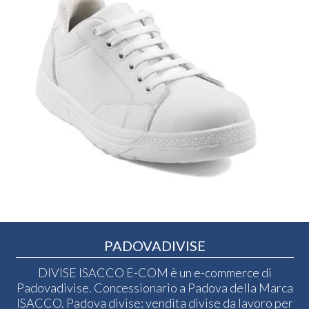
PADOVADIVISE
DIVISE ISACCO E-COM è un e-commerce di
Padovadivise. Concessionario a Padova della Marca
ISACCO. Padova divise: vendita divise da lavoro per