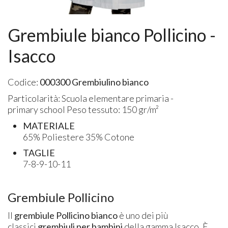
Grembiule bianco Pollicino -
Isacco
Codice:
000300 Grembiulino bianco
Particolarità: Scuola elementare primaria -
primary school Peso tessuto: 150 gr/m²
MATERIALE
65% Poliestere 35% Cotone
TAGLIE
7-8-9-10-11
Grembiule Pollicino
Il
grembiule Pollicino bianco
è uno dei più
classici
grembiuli per bambini
della gamma Isacco. È