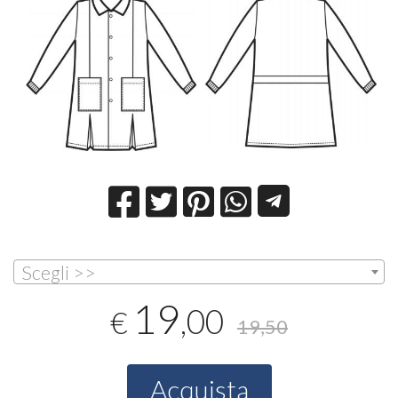
Scegli >>
19
,00
€
19,50
Acquista