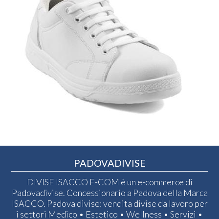
PADOVADIVISE
DIVISE ISACCO E-COM è un e-commerce di
Padovadivise. Concessionario a Padova della Marca
ISACCO. Padova divise: vendita divise da lavoro per
i settori Medico • Estetico • Wellness • Servizi •