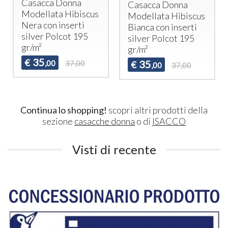
Casacca Donna
Casacca Donna
Modellata Hibiscus
Modellata Hibiscus
Nera con inserti
Bianca con inserti
silver Polcot 195
silver Polcot 195
gr/m²
gr/m²
35
€
35
,00
37,00
€
,00
37,00
Continua lo shopping!
scopri altri prodotti della
sezione
casacche donna
o di
ISACCO
Visti di recente