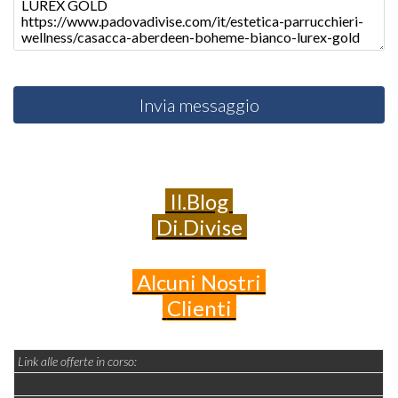
Invia messaggio
Il.Blog
Di.Divise
Alcuni
Nostri
Clienti
Link alle offerte in corso: