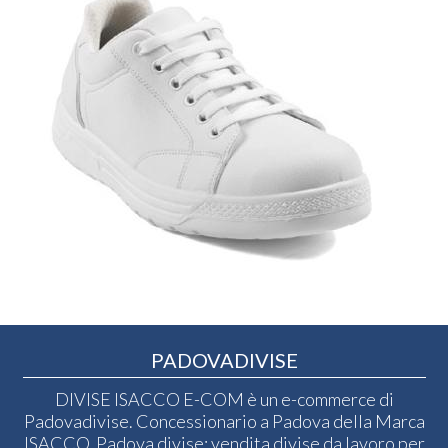
PADOVADIVISE
DIVISE ISACCO E-COM è un e-commerce di
Padovadivise. Concessionario a Padova della Marca
ISACCO. Padova divise: vendita divise da lavoro per