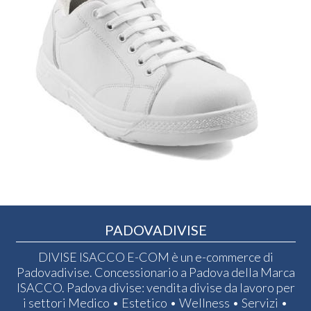
PADOVADIVISE
DIVISE ISACCO E-COM è un e-commerce di
Padovadivise. Concessionario a Padova della Marca
ISACCO. Padova divise: vendita divise da lavoro per
i settori Medico • Estetico • Wellness • Servizi •