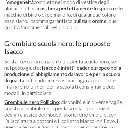
l’
omogeneità
completa nel modo di vestire degli
alunni; inoltre,
maschera perfettamente lo sporco
e le
macchie di biro o di pennarello, di qualunque colore
esse siano. Insomma garantisce
pulizia
e
ordine
, due
qualità fondamentali nella scuola.
Grembiule scuola nero: le proposte
Isacco
Se stai cercando un grembiule per la scuola nero, sei
nel posto giusto:
Isacco è infatti leader europeo nella
produzione di abbigliamento da lavoro e per la scuola
di qualità
, offrendo numerosi vantaggi ai propri clienti.
Tra i grembiuli neri per la scuola ti consigliamo due
modelli in particolare:
Grembiule nero Pollicino
: disponibile in diverse taglie,
questo grembiule nero per la scuola ripropone il
design classico dei modelli storici di grembiule, con
l’allacciatura a bottoni e il colletto bianco in rilievo. Il
grembiule copre fino al ginocchio per garantire una