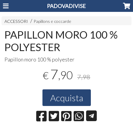
PADOVADIVISE
ACCESSORI
Papillons e coccarde
PAPILLON MORO 100 %
POLYESTER
Papillon moro 100 % polyester
7
,90
€
7,98
Acquista