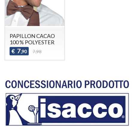
PAPILLON CACAO
100 % POLYESTER
7
€
,90
7,98