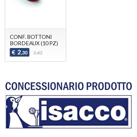
CONF. BOTTONI
BORDEAUX (10 PZ)
2
€
,30
2,42