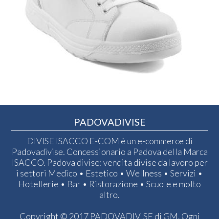
PADOVADIVISE
DIVISE ISACCO E-COM è un e-commerce di
Padovadivise. Concessionario a Padova della Marca
ISACCO. Padova divise: vendita divise da lavoro per
i settori Medico • Estetico • Wellness • Servizi •
Hotellerie • Bar • Ristorazione • Scuole e molto
altro.
Copyright © 2017 PADOVADIVISE di GM. Ogni