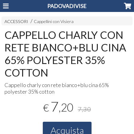
PADOVADIVISE
ACCESSORI
Cappellini con Visiera
CAPPELLO CHARLY CON
RETE BIANCO+BLU CINA
65% POLYESTER 35%
COTTON
Cappello charly con rete bianco+blu cina 65%
polyester 35% cotton
7
,20
€
7,30
Acquista