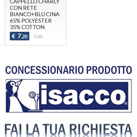
CAPPELLO CHARLY
CON RETE
BIANCO+BLU CINA
65% POLYESTER
35% COTTON
7
€
,20
7,30