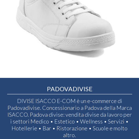
PADOVADIVISE
DIVISE ISACCO E-COM è un e-commerce di
Padovadivise. Concessionario a Padova della Marca
ISACCO. Padova divise: vendita divise da lavoro per
i settori Medico • Estetico • Wellness • Servizi •
Hotellerie • Bar • Ristorazione • Scuole e molto
altro.