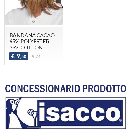
BANDANA CACAO
65% POLYESTER
35% COTTON
9
€
,50
9,74