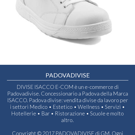
PADOVADIVISE
DIVISE ISACCO E-COM è un e-commerce di
Padovadivise. Concessionario a Padova della Marca
ISACCO. Padova divise: vendita divise da lavoro per
i settori Medico • Estetico • Wellness • Servizi •
Hotellerie • Bar • Ristorazione • Scuole e molto
altro.
Copyright © 2017 PADOVADIVISE di GM. Ogni