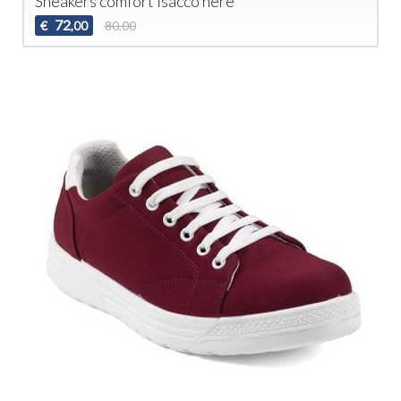
Sneakers comfort Isacco nere
72
€
80,00
,00