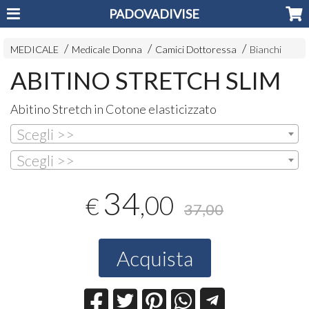
PADOVADIVISE
MEDICALE
Medicale Donna
Camici Dottoressa
Bianchi
ABITINO STRETCH SLIM
Abitino Stretch in Cotone elasticizzato
Scegli >>
Scegli >>
34
,00
€
37,00
Acquista