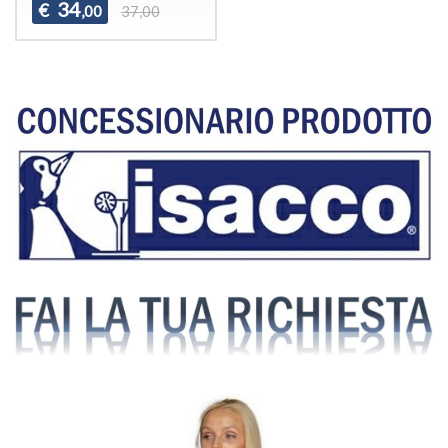
34
€
,00
37,00