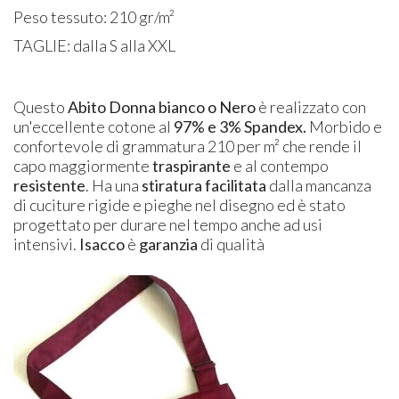
Peso tessuto: 210 gr/m²
TAGLIE: dalla S alla XXL
Questo
Abito Donna bianco o Nero
è realizzato con
un'eccellente cotone al
97% e 3% Spandex.
Morbido e
confortevole di grammatura 210 per m² che rende il
capo maggiormente
traspirante
e al contempo
resistente
. Ha una
stiratura facilitata
dalla mancanza
di cuciture rigide e pieghe nel disegno ed è stato
progettato per durare nel tempo anche ad usi
intensivi.
Isacco
è
garanzia
di qualità