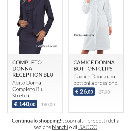
CAMICE DONNA
BLUSA BALI
BOTTONI CLIPS
CASACCA
BOHEME
Camice Donna con
Blusa Bali casacca
bottoni a pressione
Boheme
26
€
,00
27,00
34
€
,50
36,50
Continua lo shopping!
scopri altri prodotti della
sezione
bianchi
o di
ISACCO